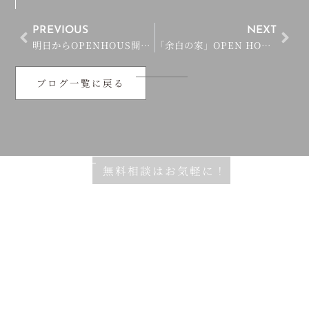
PREVIOUS
NEXT
明日からOPENHOUS開催の「双明の家」家具設置完了！
「余白の家」OPEN HOUSE開催が決定致しました！
ブログ一覧に戻る
無料相談はお気軽に！