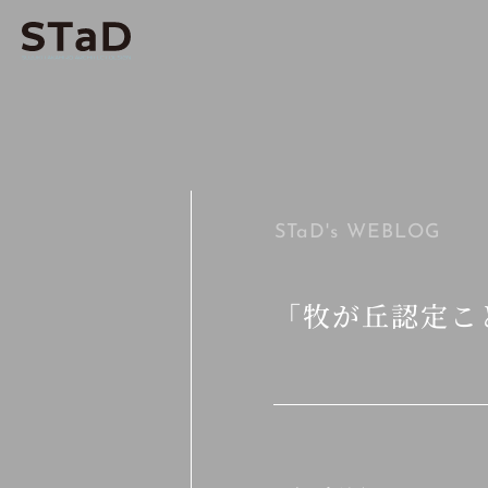
STaD's
WEBLOG
「牧が丘認定こ