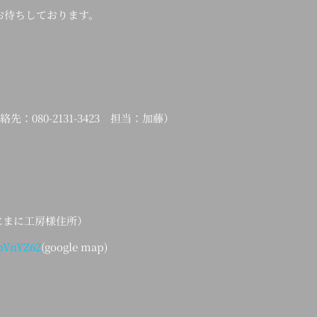
お待ちしております。
日連絡先：080-2131-3423 担当：加藤）
まにまに工房様住所）
TpVnYZ62
(google map)