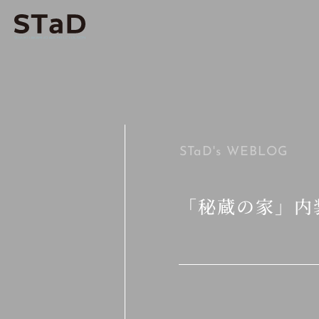
STaD's
WEBLOG
「秘蔵の家」内