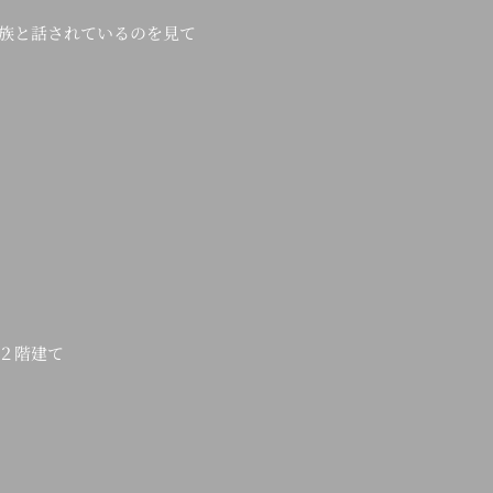
族と話されているのを見て
^
２階建て