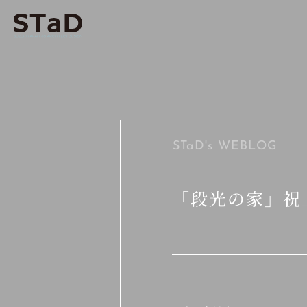
STaD's
WEBLOG
「段光の家」祝