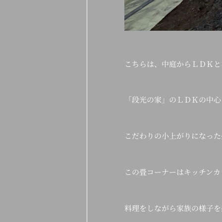
こちらは、中庭からＬＤＫと
「段光の家」のＬＤＫの中心
こだわりの小上がりになった
この畳コーナーはキッチンカ
料理をしながら家族の様子を