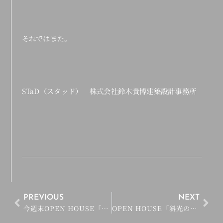
それではまた。
STaD（スタッド） 株式会社鈴木貴博建築設計事務所
PREVIOUS
NEXT
今週末OPEN HOUSE「斜光の家」内装写真一部公開！
OPEN HOUSE「斜光の家」1日目終了！