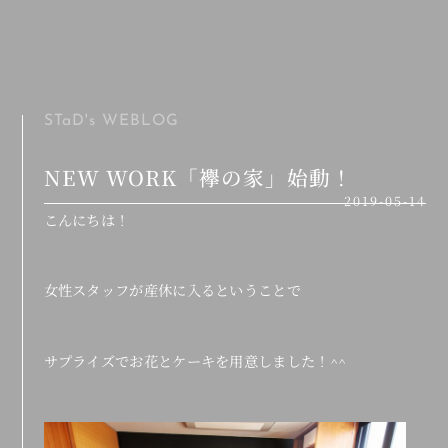
MENU
STaD's
WEBLOG
NEW WORK「襷の家」始動！
2019-05-14
こんにちは！
女性スタッフが産休に入るということで
サプライズでお花とケーキを用意しました！^^