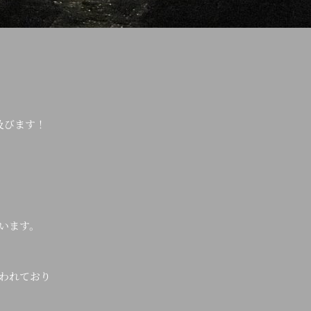
及びます！
います。
われており