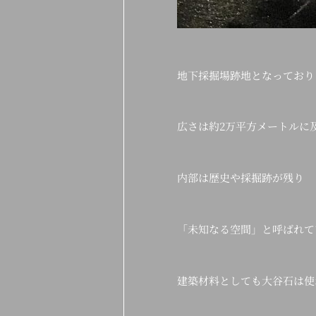
地下採掘場跡地となっており
広さは約2万平方メートルに
内部は歴史や採掘跡が残り
「未知なる空間」と呼ばれて
建築材料としても大谷石は使