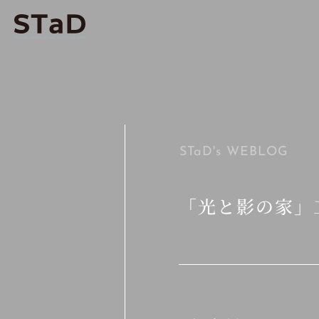
STaD's
WEBLOG
「光と影の家」