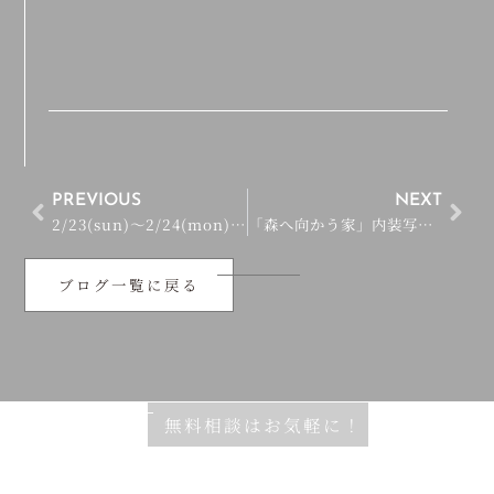
PREVIOUS
NEXT
2/23(sun)～2/24(mon)「森へ向かう家」OPEN HOUSE開催！
「森へ向かう家」内装写真公開！
ブログ一覧に戻る
無料相談はお気軽に！