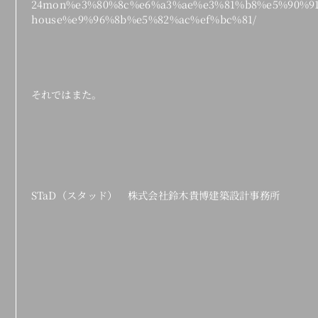
24mon%e3%80%8c%e6%a3%ae%e3%81%b8%e5%90%91
house%e9%96%8b%e5%82%ac%ef%bc%81/
それではまた。
STaD（スタッド） 株式会社鈴木貴博建築設計事務所