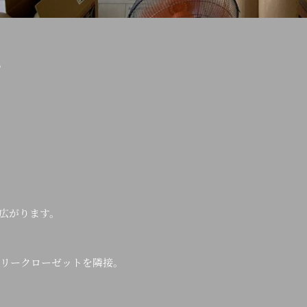
。
広がります。
ミリークローゼットを隣接。