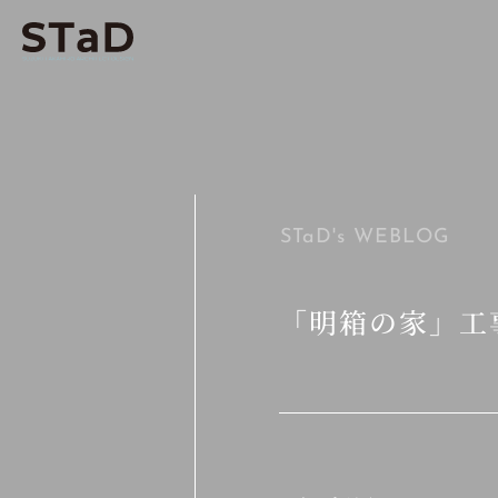
STaD's
WEBLOG
「明箱の家」工