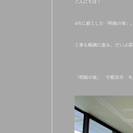
こんにちは！
4月に着工した「明箱の家」
工事も順調に進み、だいぶ部
「明箱の家」 宇都宮市 木