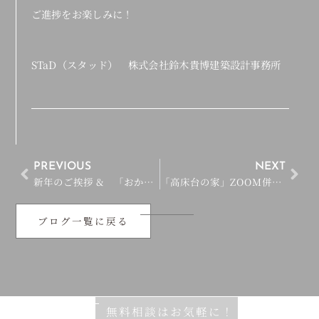
ご進捗をお楽しみに！
STaD（スタッド） 株式会社鈴木貴博建築設計事務所
PREVIOUS
NEXT
新年のご挨拶 & 「おかむら小児歯科クリニックリノベーション」お引渡し！
「高床台の家」ZOOM併用 OPEN HOUSE開催決定！
ブログ一覧に戻る
無料相談はお気軽に！