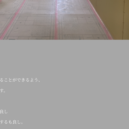
ることができるよう、
す。
良し
するも良し。