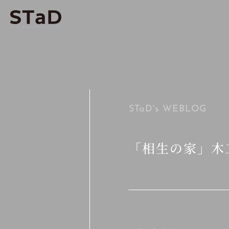
STaD's
WEBLOG
「相生の家」木