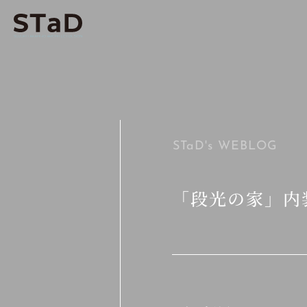
STaD's
WEBLOG
「段光の家」内