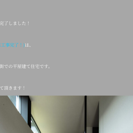
完了しました！
木工事完了！)
は、
街での平屋建て住宅です。
て頂きます！