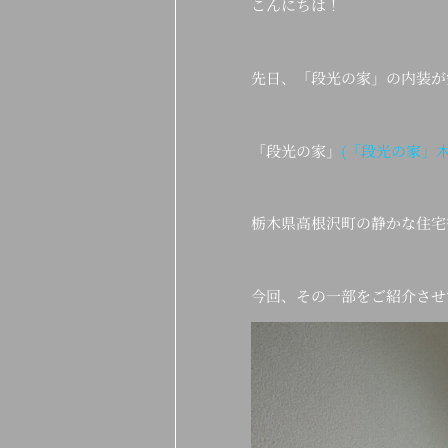
こんにちは！
先日、「段光の家」の内装が
「段光の家」
(「段光の家」
栃木県高根沢町の静かな住宅
今回、その一部をご紹介させ